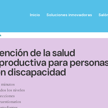
Saltar
al
Inicio
Soluciones innovadoras
Saló
contenido
a
ención de la salud
productiva para persona
n discapacidad
 minutos
dos los niveles
lecciones
cuestionarios
estudiantes