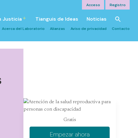
Acceso
Registro
n Justicia
Tianguis de Ideas
Noticias
Abrir
el
Acerca del Laboratorio
Alianzas
Aviso de privacidad
Contacto
menú
s
Gratis
Empezar ahora