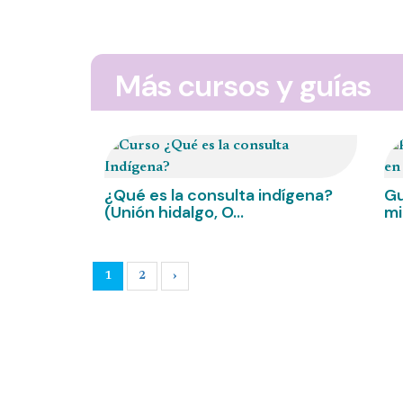
Más cursos y guías
¿Qué es la consulta indígena?
Gu
(Unión hidalgo, O...
mi
1
2
›