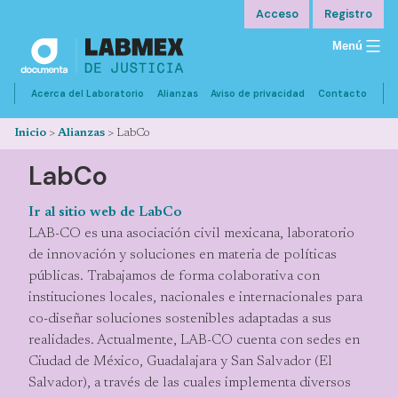
Saltar
Acceso
Registro
al
Menú
contenido
Acerca del Laboratorio
Alianzas
Aviso de privacidad
Contacto
Inicio
>
Alianzas
>
LabCo
LabCo
Ir al sitio web de LabCo
LAB-CO es una asociación civil mexicana, laboratorio
de innovación y soluciones en materia de políticas
públicas. Trabajamos de forma colaborativa con
instituciones locales, nacionales e internacionales para
co-diseñar soluciones sostenibles adaptadas a sus
realidades. Actualmente, LAB-CO cuenta con sedes en
Ciudad de México, Guadalajara y San Salvador (El
Salvador), a través de las cuales implementa diversos