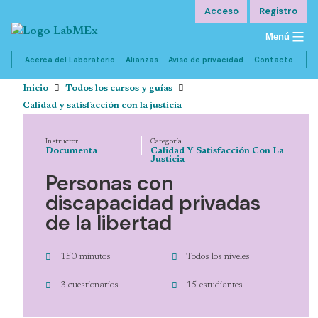
Saltar
Acceso
Registro
al
Menú
contenido
Acerca del Laboratorio
Alianzas
Aviso de privacidad
Contacto
Inicio
Todos los cursos y guías
Calidad y satisfacción con la justicia
Instructor
Categoría
Documenta
Calidad Y Satisfacción Con La
Justicia
Personas con
discapacidad privadas
de la libertad
150 minutos
Todos los niveles
3 cuestionarios
15 estudiantes