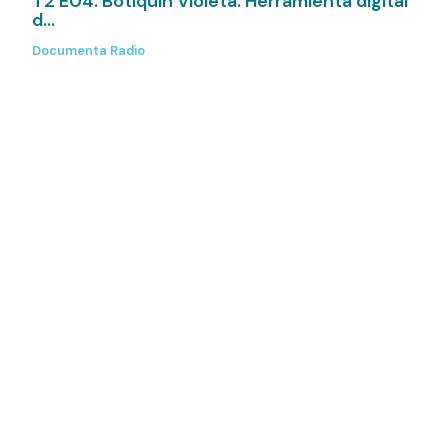
T2 E04. Botiquín Violeta. Herramienta digital
d...
Documenta Radio