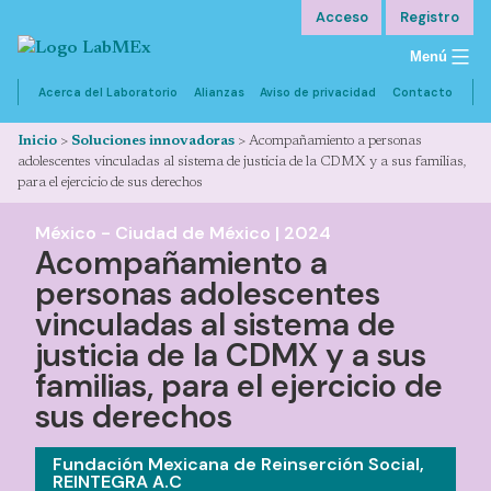
Saltar
Acceso
Registro
al
Menú
contenido
Acerca del Laboratorio
Alianzas
Aviso de privacidad
Contacto
Inicio
>
Soluciones innovadoras
>
Acompañamiento a personas
adolescentes vinculadas al sistema de justicia de la CDMX y a sus familias,
para el ejercicio de sus derechos
México -
Ciudad de México
|
2024
Descripción
Acompañamiento a
personas adolescentes
Metodología
vinculadas al sistema de
Testimonios
justicia de la CDMX y a sus
familias, para el ejercicio de
Resultados
sus derechos
Comentar
Fundación Mexicana de Reinserción Social,
REINTEGRA A.C