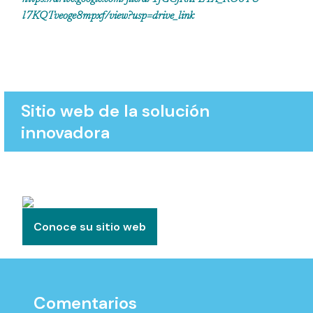
l7KQTveoge8mpxf/view?usp=drive_link
Sitio web de la solución
innovadora
Conoce su sitio web
Comentarios