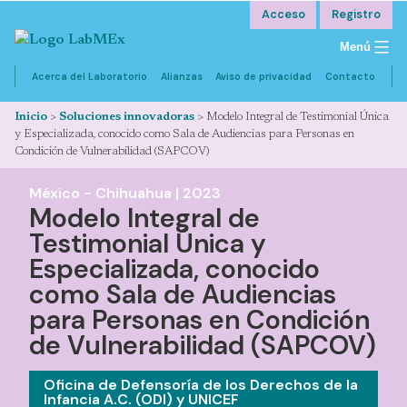
Saltar
Acceso
Registro
al
Menú
contenido
Acerca del Laboratorio
Alianzas
Aviso de privacidad
Contacto
Inicio
>
Soluciones innovadoras
>
Modelo Integral de Testimonial Única
y Especializada, conocido como Sala de Audiencias para Personas en
Condición de Vulnerabilidad (SAPCOV)
México -
Chihuahua
|
2023
Descripción
Modelo Integral de
Testimonial Única y
Metodología
Especializada, conocido
Testimonios
como Sala de Audiencias
para Personas en Condición
Resultados
de Vulnerabilidad (SAPCOV)
Documentació
Oficina de Defensoría de los Derechos de la
Sitio web
Infancia A.C. (ODI) y UNICEF