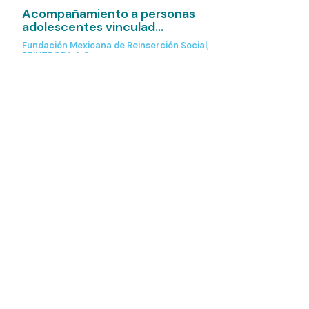
Acompañamiento a personas
adolescentes vinculad...
Fundación Mexicana de Reinserción Social,
REINTEGRA A.C
México
2024
Acompañamiento para la
reinserción de ExPPL’s c...