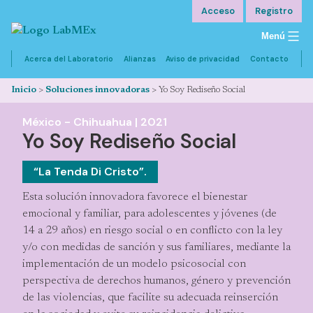
Saltar
Acceso
Registro
al
Menú
contenido
Acerca del Laboratorio
Alianzas
Aviso de privacidad
Contacto
Inicio
>
Soluciones innovadoras
>
Yo Soy Rediseño Social
México -
Chihuahua
|
2021
Yo Soy Rediseño Social
Descripción
“La Tenda Di Cristo”.
Metodología
Esta solución innovadora favorece el bienestar
emocional y familiar, para adolescentes y jóvenes (de
Resultados
14 a 29 años) en riesgo social o en conflicto con la ley
Documentació
y/o con medidas de sanción y sus familiares, mediante la
implementación de un modelo psicosocial con
Sitio web
perspectiva de derechos humanos, género y prevención
de las violencias, que facilite su adecuada reinserción
Comentar